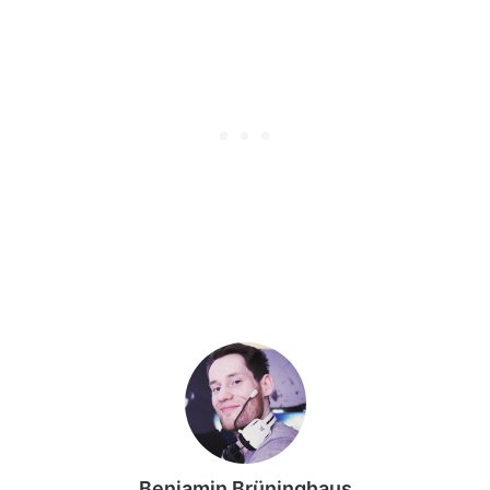
Benjamin Brüninghaus